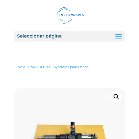
Seleccionar página
Inicio
/
PARA DENSO
/
Inyectores para Denso
/ INYECTOR 095000-
741