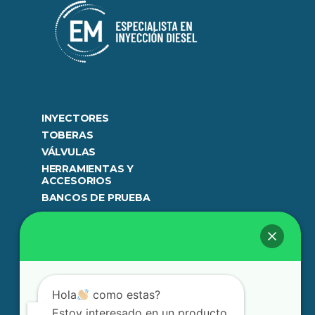
INYECTORES
TOBERAS
VÁLVULAS
HERRAMIENTAS Y
ACCESORIOS
BANCOS DE PRUEBA
977 718 305
944 987 348
953 834 264
962 963 585
ENGLISHMACHINES@GMAIL.COM
AV. CANADÁ 3979. SAN LUIS, LIMA PERU.
Hola
como estas?
Estoy interesado en un producto.