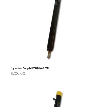
Inyector Delphi EJBR04601D
$
200.00