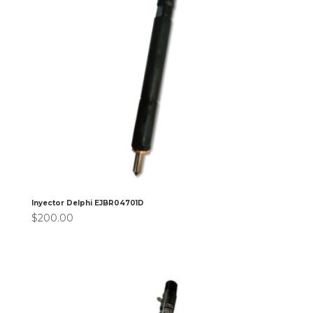
Inyector Delphi EJBR04701D
$
200.00