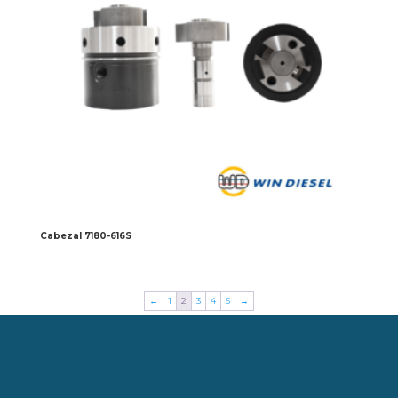
Cabezal 7180-616S
←
1
2
3
4
5
→